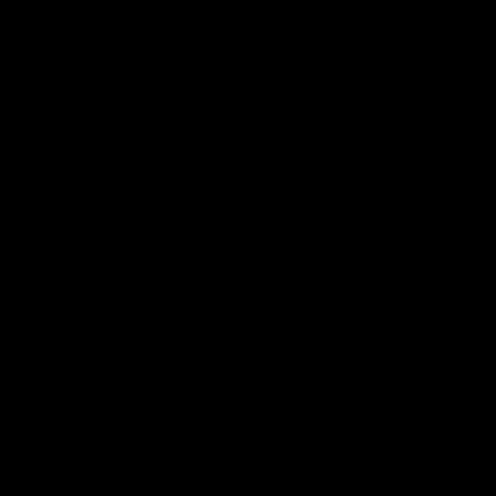
Sabung Ayam
Togel
Arcade