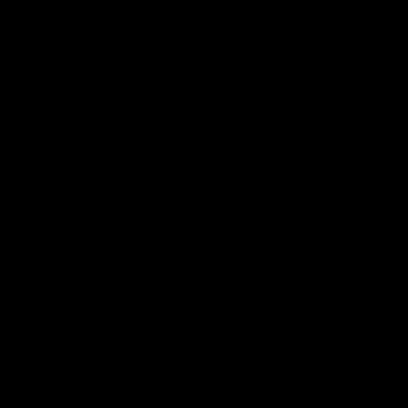
Slots