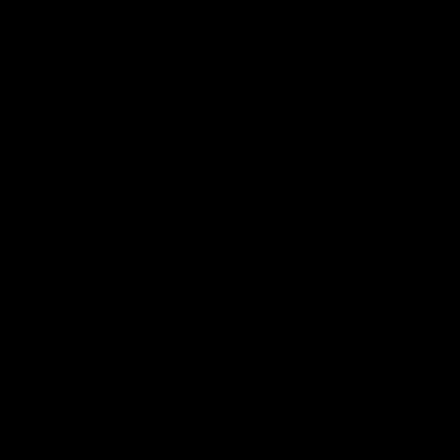
Hot Games