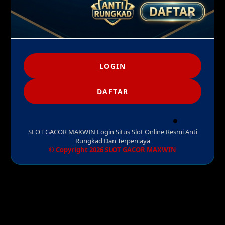
LOGIN
DAFTAR
SLOT GACOR MAXWIN Login Situs Slot Online Resmi Anti
Rungkad Dan Terpercaya
© Copyright 2026 SLOT GACOR MAXWIN