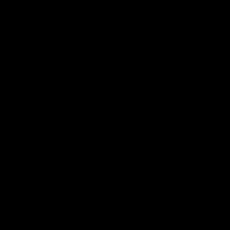
Promosi