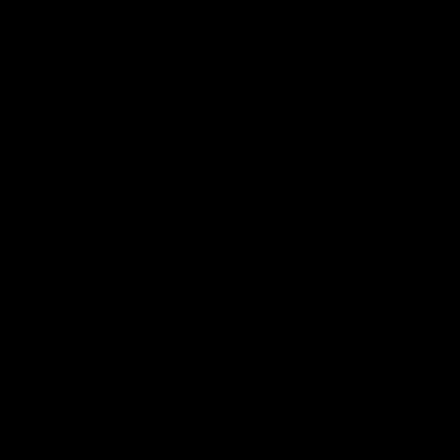
Hot Games