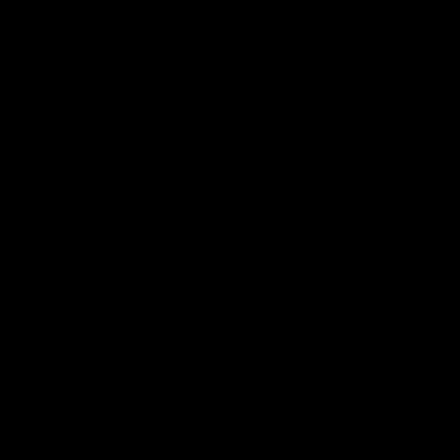
Poker
E-Sports
Crash Game