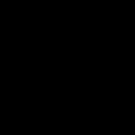
Live Casino
Race
Olahraga