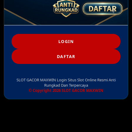
LOGIN
DAFTAR
SLOT GACOR MAXWIN Login Situs Slot Online Resmi Anti
Rungkad Dan Terpercaya
© Copyright 2026 SLOT GACOR MAXWIN