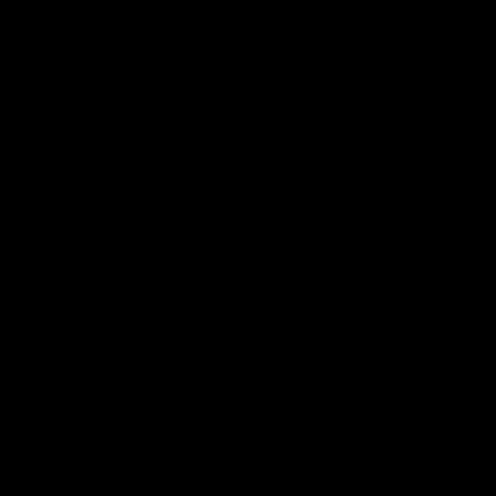
Sabung Ayam
Togel
Arcade