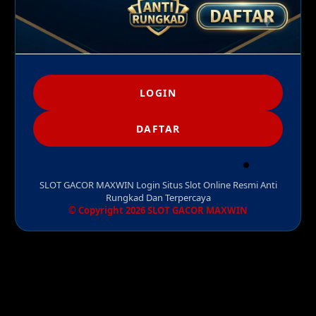
LOGIN
DAFTAR
SLOT GACOR MAXWIN Login Situs Slot Online Resmi Anti
Rungkad Dan Terpercaya
© Copyright 2026 SLOT GACOR MAXWIN