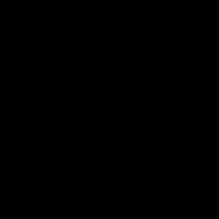
Poker
E-Sports
Crash Game