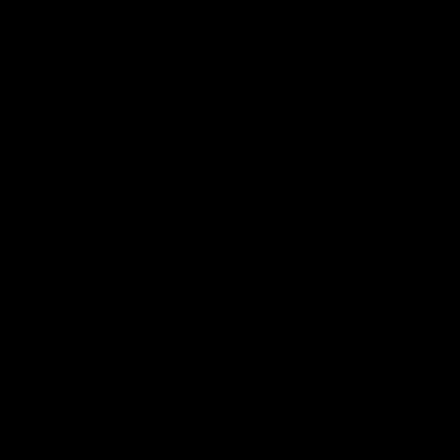
Sabung Ayam
Togel
Arcade