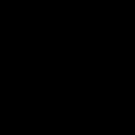
Slots