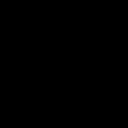
Hot Games