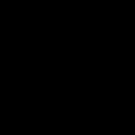
Sabung Ayam
Togel
Arcade