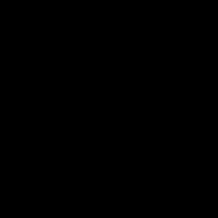
Live Casino
Race
Olahraga