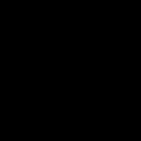
Slots