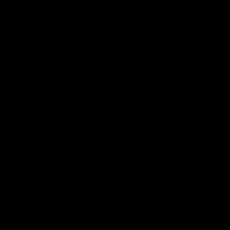
Poker
E-Sports
Crash Game