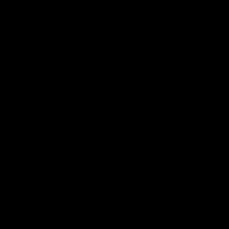
Slots