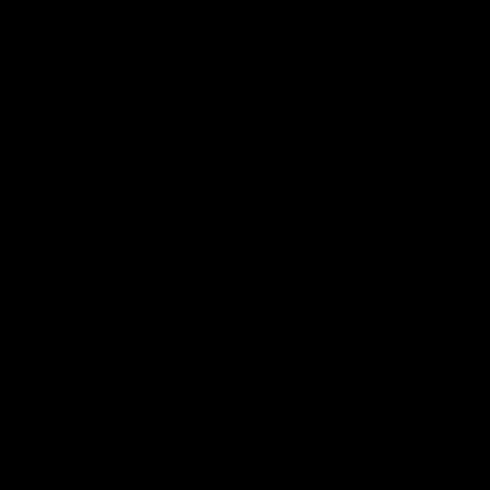
Promosi