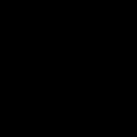
Sabung Ayam
Togel
Arcade