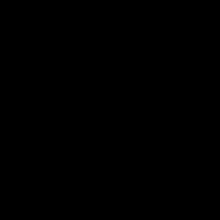
Live Casino
Race
Olahraga