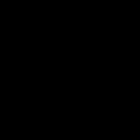
Poker
E-Sports
Crash Game