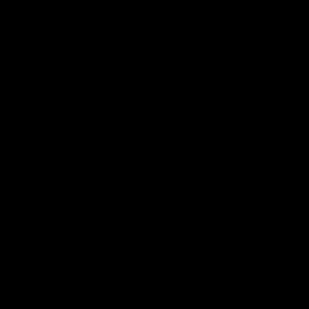
Slots