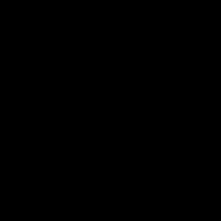
Sabung Ayam
Togel
Arcade