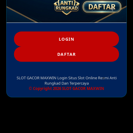
LOGIN
DAFTAR
SLOT GACOR MAXWIN Login Situs Slot Online Resmi Anti
Rungkad Dan Terpercaya
© Copyright 2026 SLOT GACOR MAXWIN