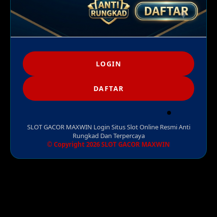
LOGIN
DAFTAR
SLOT GACOR MAXWIN Login Situs Slot Online Resmi Anti
Rungkad Dan Terpercaya
© Copyright 2026 SLOT GACOR MAXWIN