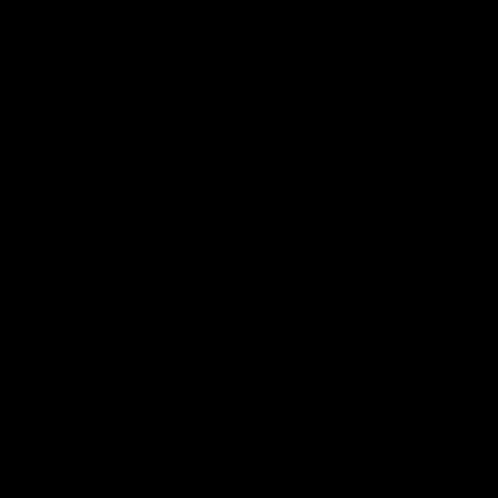
Sabung Ayam
Togel
Arcade