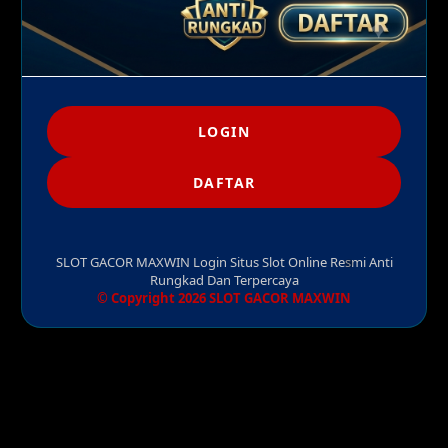
LOGIN
DAFTAR
SLOT GACOR MAXWIN Login Situs Slot Online Resmi Anti
Rungkad Dan Terpercaya
© Copyright 2026 SLOT GACOR MAXWIN