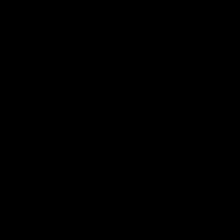
Poker
E-Sports
Crash Game