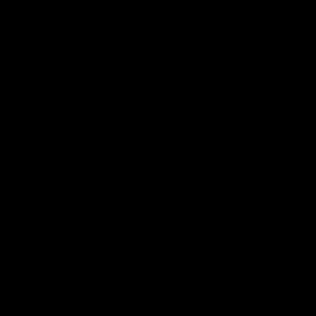
Live Casino
Race
Olahraga