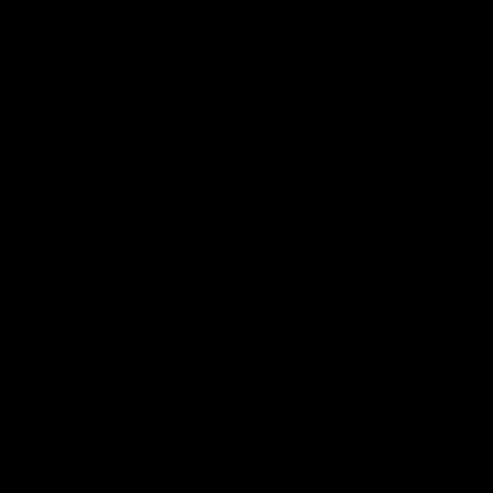
Promosi