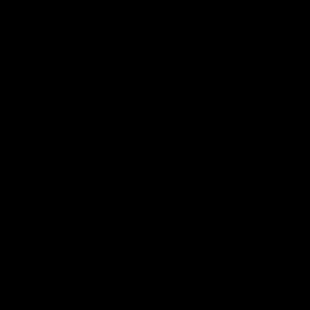
Hot Games