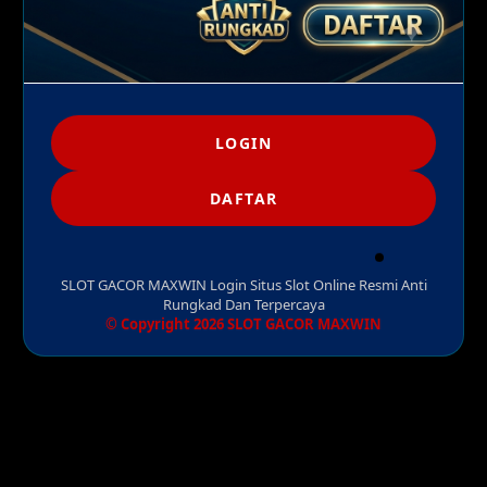
LOGIN
DAFTAR
SLOT GACOR MAXWIN Login Situs Slot Online Resmi Anti
Rungkad Dan Terpercaya
© Copyright 2026 SLOT GACOR MAXWIN