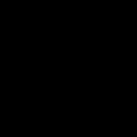
Slots