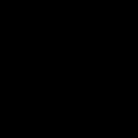
Hot Games