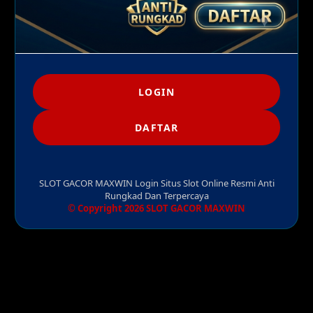
LOGIN
DAFTAR
SLOT GACOR MAXWIN Login Situs Slot Online Resmi Anti
Rungkad Dan Terpercaya
© Copyright 2026 SLOT GACOR MAXWIN