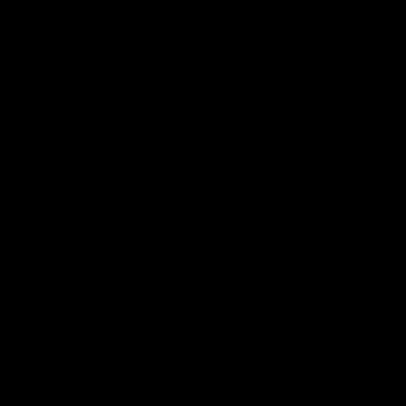
Sabung Ayam
Togel
Arcade