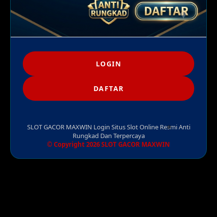
LOGIN
DAFTAR
SLOT GACOR MAXWIN Login Situs Slot Online Resmi Anti
Rungkad Dan Terpercaya
© Copyright 2026 SLOT GACOR MAXWIN