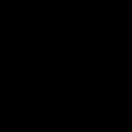
Poker
E-Sports
Crash Game