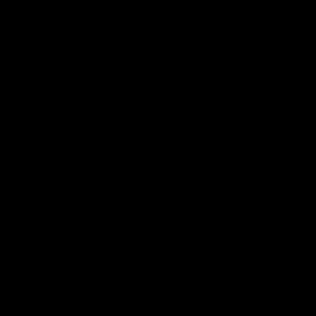
Live Casino
Race
Olahraga