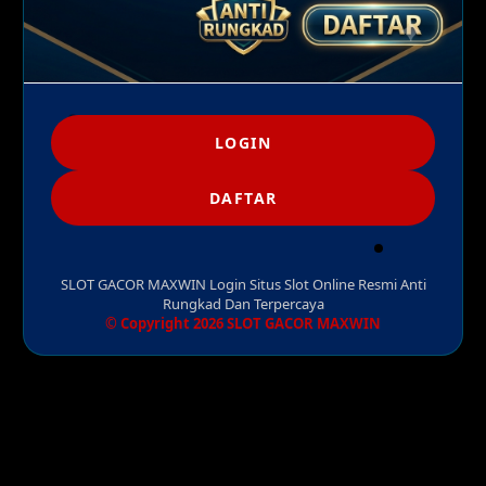
LOGIN
DAFTAR
SLOT GACOR MAXWIN Login Situs Slot Online Resmi Anti
Rungkad Dan Terpercaya
© Copyright 2026 SLOT GACOR MAXWIN