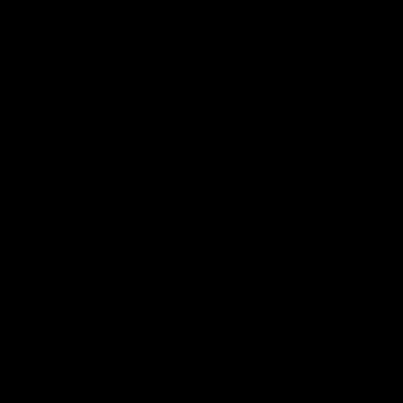
Sabung Ayam
Togel
Arcade