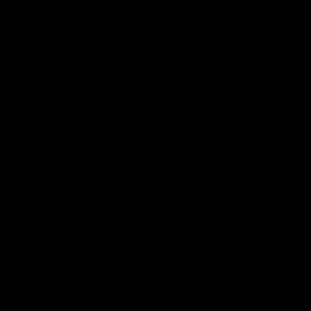
Slots