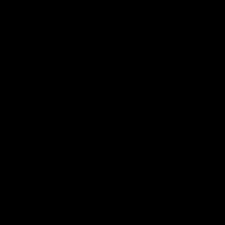
Sabung Ayam
Togel
Arcade