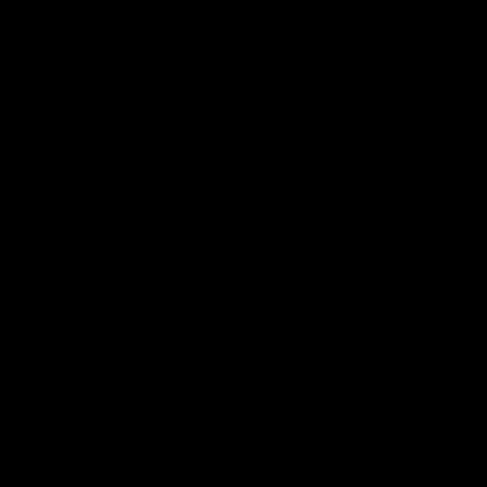
Promosi