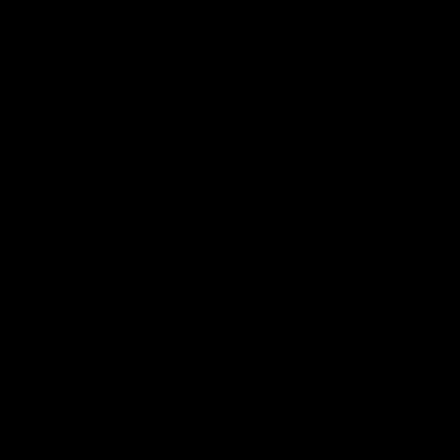
Live Casino
Race
Olahraga