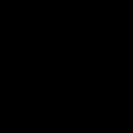
Slots