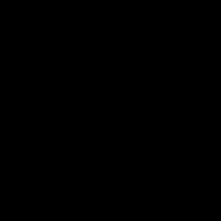
Live Casino
Race
Olahraga
Click Here!