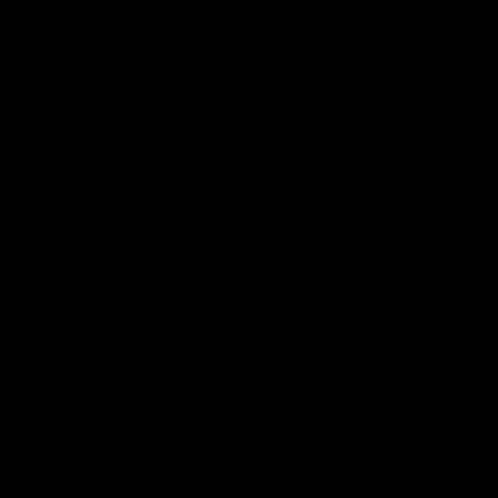
Sabung Ayam
Togel
Arcade