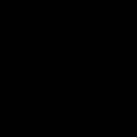
Promosi