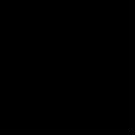
Slots