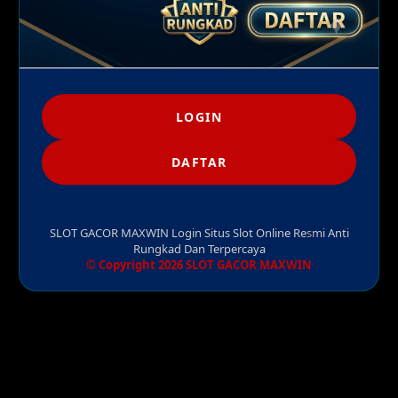
LOGIN
DAFTAR
SLOT GACOR MAXWIN Login Situs Slot Online Resmi Anti
Rungkad Dan Terpercaya
© Copyright 2026 SLOT GACOR MAXWIN