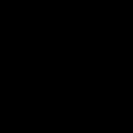
Slots