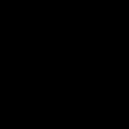
Hot Games