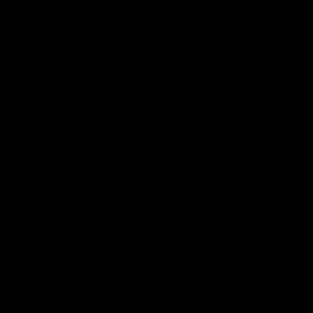
Poker
E-Sports
Crash Game