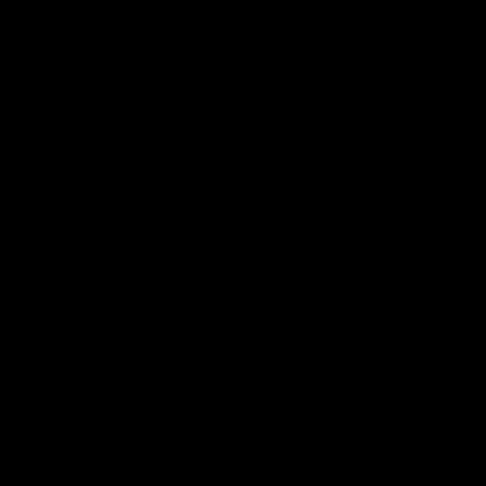
Live Casino
Race
Olahraga