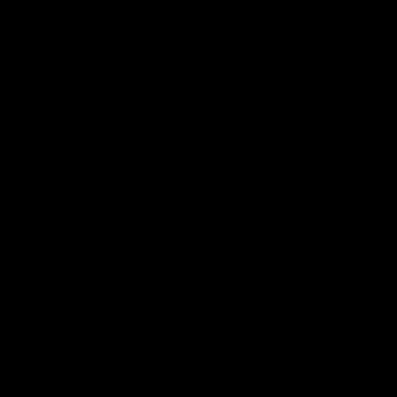
Hot Games