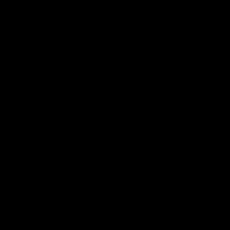
Live Casino
Race
Olahraga
Click Here!