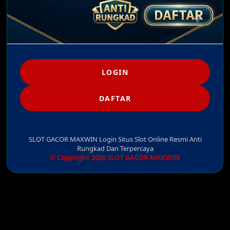
LOGIN
DAFTAR
SLOT GACOR MAXWIN Login Situs Slot Online Resmi Anti
Rungkad Dan Terpercaya
© Copyright 2026 SLOT GACOR MAXWIN