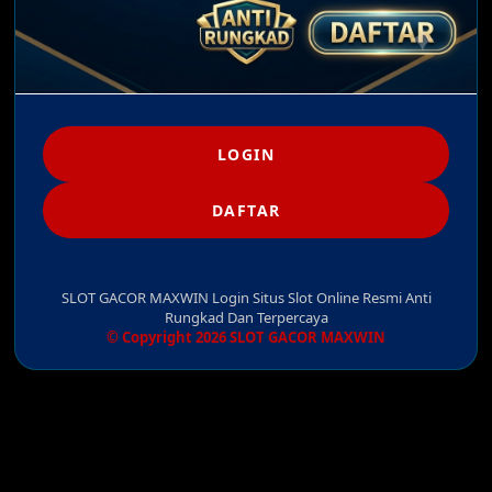
LOGIN
DAFTAR
SLOT GACOR MAXWIN Login Situs Slot Online Resmi Anti
Rungkad Dan Terpercaya
© Copyright 2026 SLOT GACOR MAXWIN