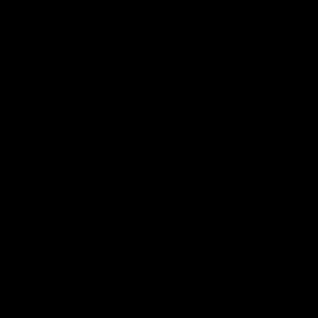
Sabung Ayam
Togel
Arcade