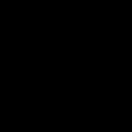
Live Casino
Race
Olahraga