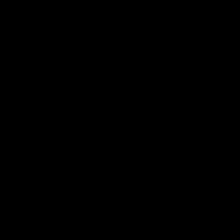
Sabung Ayam
Togel
Arcade