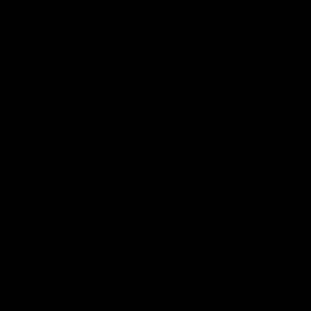
Slots