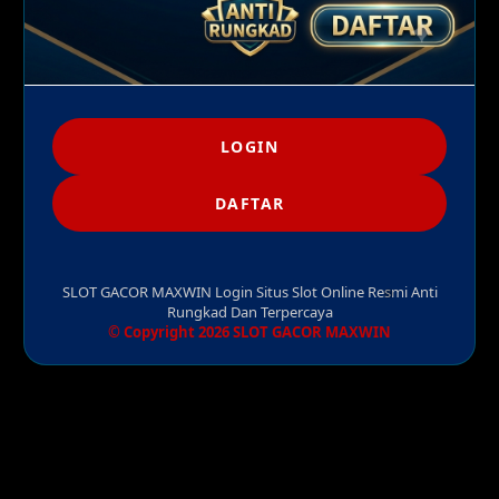
LOGIN
DAFTAR
SLOT GACOR MAXWIN Login Situs Slot Online Resmi Anti
Rungkad Dan Terpercaya
© Copyright 2026 SLOT GACOR MAXWIN