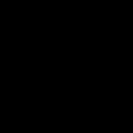
Hot Games