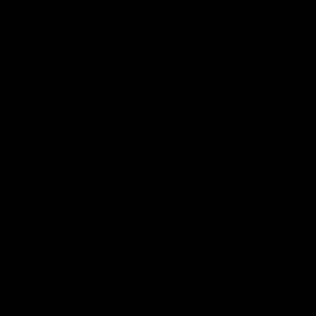
Sabung Ayam
Togel
Arcade