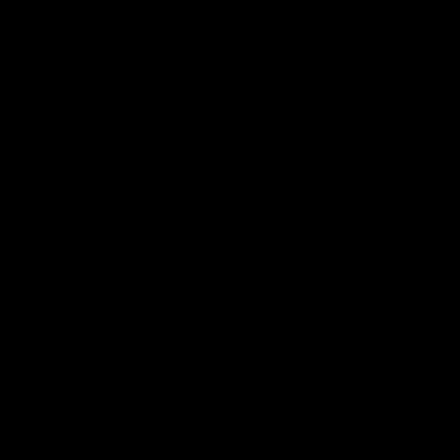
Slots