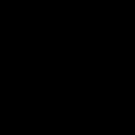
Poker
E-Sports
Crash Game