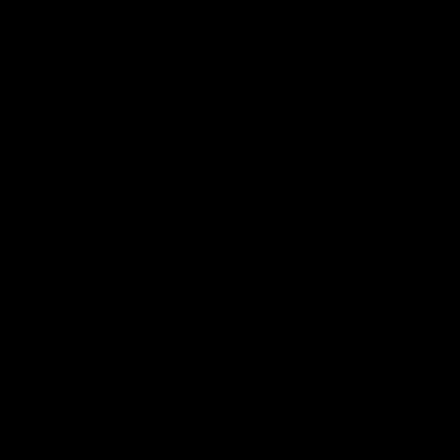
Hot Games