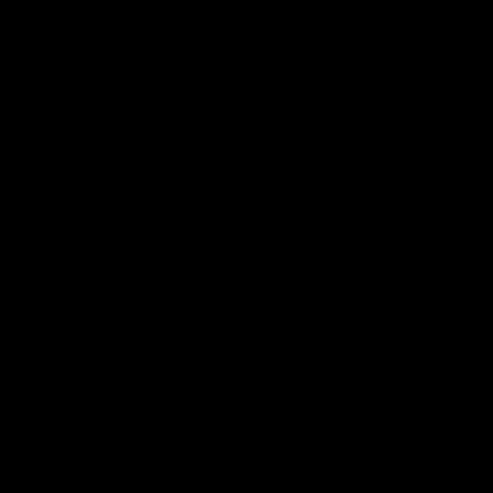
Slots