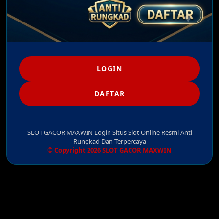
LOGIN
DAFTAR
SLOT GACOR MAXWIN Login Situs Slot Online Resmi Anti
Rungkad Dan Terpercaya
© Copyright 2026 SLOT GACOR MAXWIN