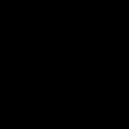
Hot Games