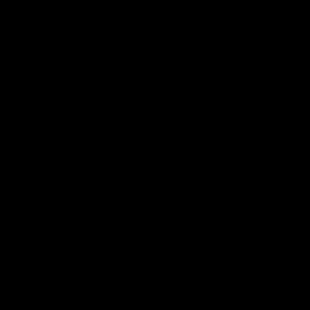
Slots