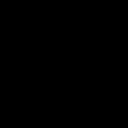
Promosi