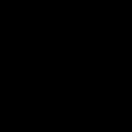
Slots