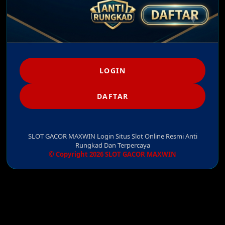
LOGIN
DAFTAR
SLOT GACOR MAXWIN Login Situs Slot Online Resmi Anti
Rungkad Dan Terpercaya
© Copyright 2026 SLOT GACOR MAXWIN