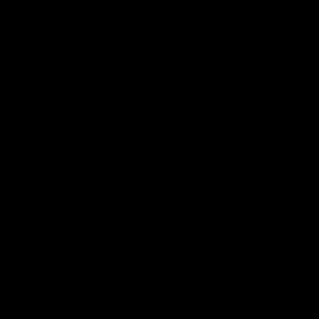
Hot Games