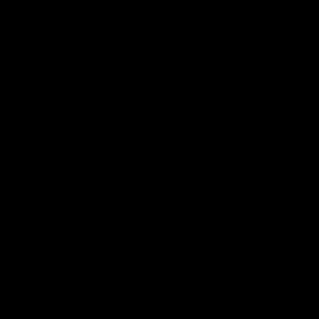
Live Casino
Race
Olahraga