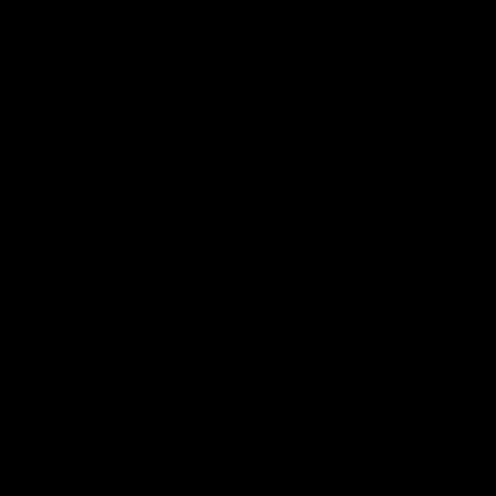
Slots