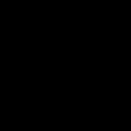
Sabung Ayam
Togel
Arcade