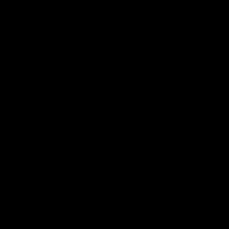
Sabung Ayam
Togel
Arcade