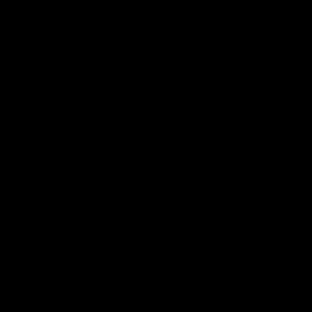
Promosi