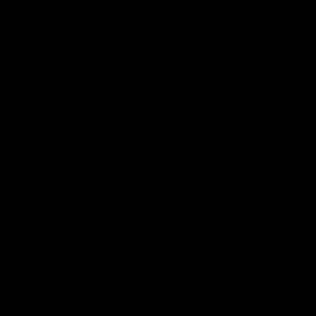
Slots