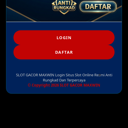
LOGIN
DAFTAR
SLOT GACOR MAXWIN Login Situs Slot Online Resmi Anti
Rungkad Dan Terpercaya
© Copyright 2026 SLOT GACOR MAXWIN