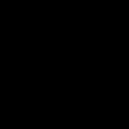
Poker
E-Sports
Crash Game