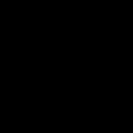
Hot Games