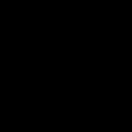
Live Casino
Race
Olahraga