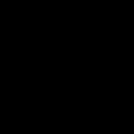
Poker
E-Sports
Crash Game