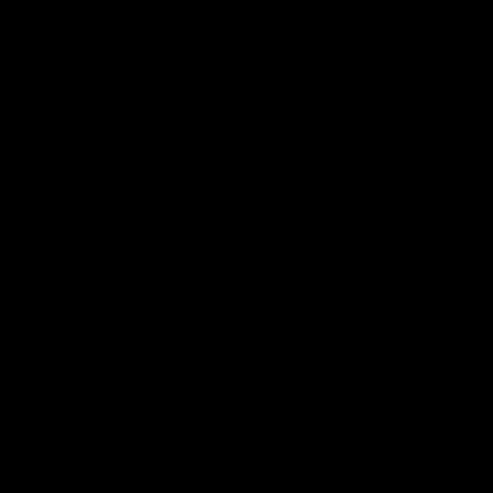
Sabung Ayam
Togel
Arcade