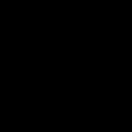
Live Casino
Race
Olahraga
Click Here!