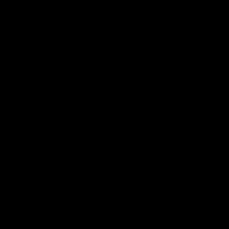
Slots