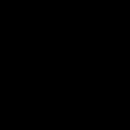
Hot Games