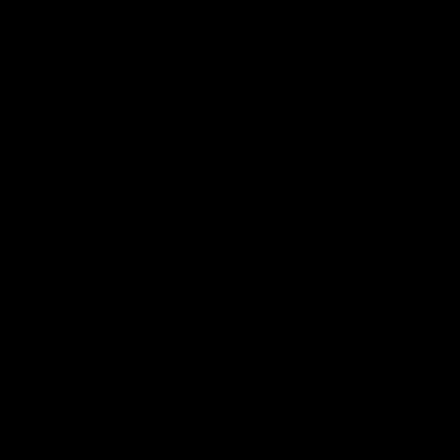
Sabung Ayam
Togel
Arcade