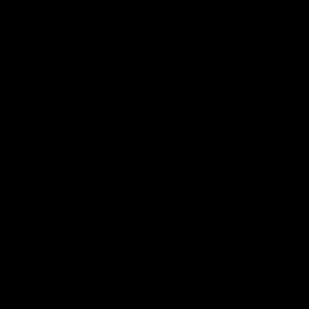
Slots