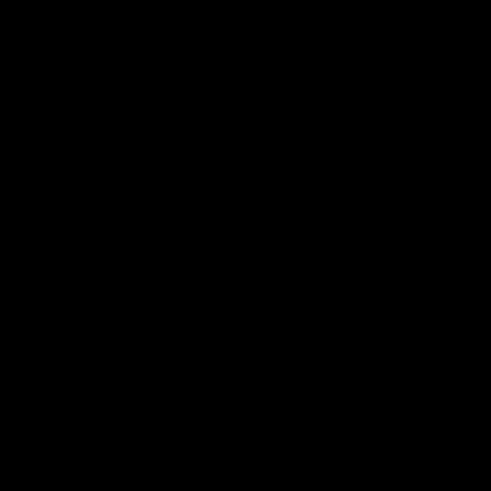
Sabung Ayam
Togel
Arcade