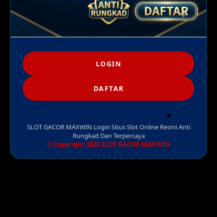
LOGIN
DAFTAR
SLOT GACOR MAXWIN Login Situs Slot Online Resmi Anti
Rungkad Dan Terpercaya
© Copyright 2026 SLOT GACOR MAXWIN