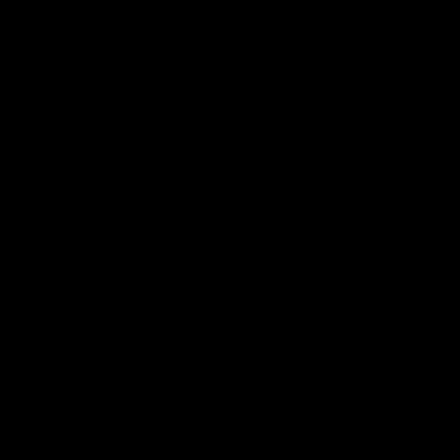
Sabung Ayam
Togel
Arcade