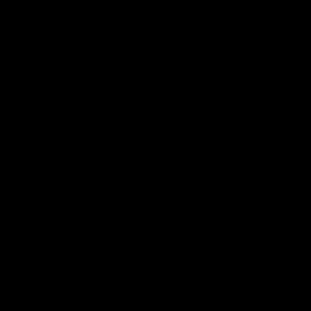
Hot Games