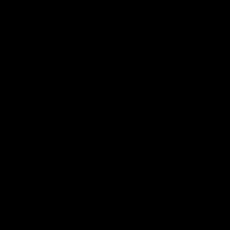
Live Casino
Race
Olahraga