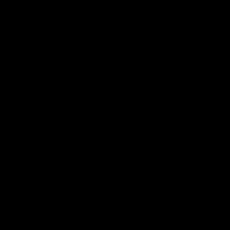
Slots