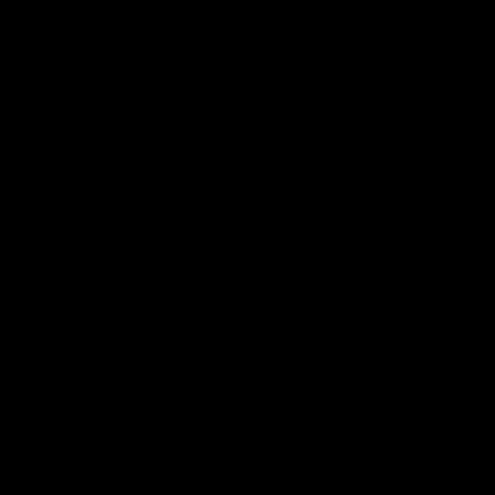
Sabung Ayam
Togel
Arcade