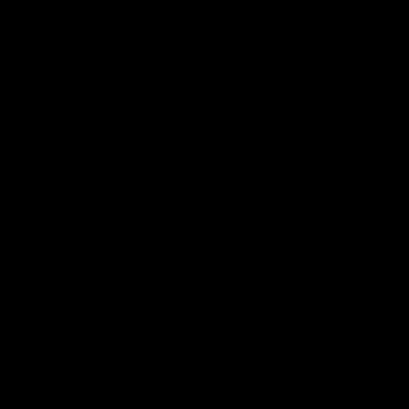
Live Casino
Race
Olahraga