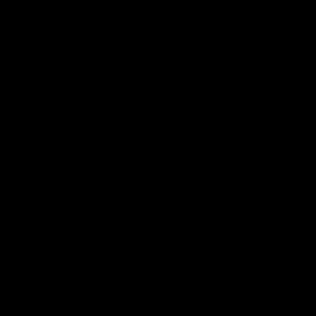
Slots