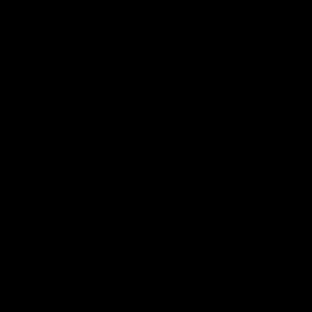
Promosi