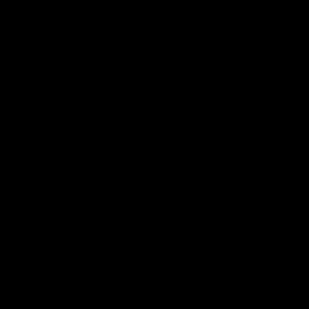
Live Casino
Race
Olahraga