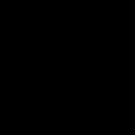
Live Casino
Race
Olahraga