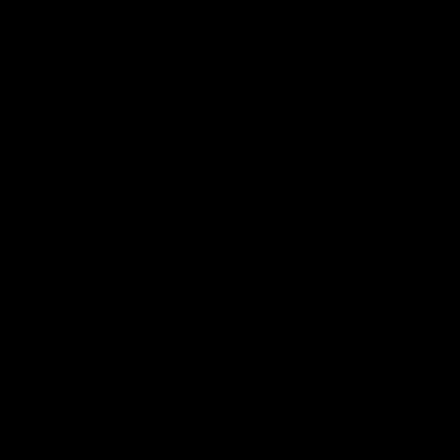
Sabung Ayam
Togel
Arcade