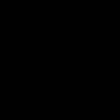
Poker
E-Sports
Crash Game