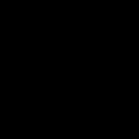
Slots