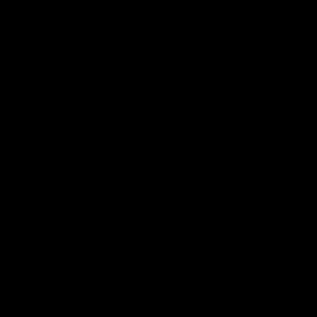
Live Casino
Race
Olahraga
Click Here!