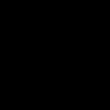
Hot Games