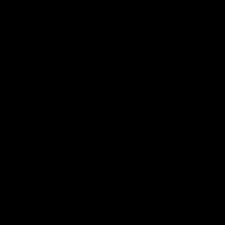
Sabung Ayam
Togel
Arcade