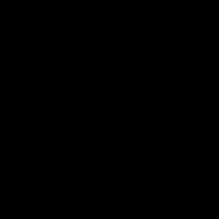
Slots